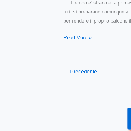
Il tempo e’ strano e la primave
sole:
tutti si preparano comunque all
come
per rendere il proprio balcone il
procedere
all’installazione
Read More »
←
Precedente