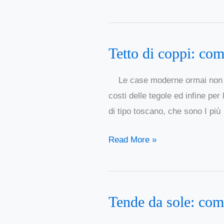
Tetto di coppi: com
Tetto
di
Le case moderne ormai non util
coppi:
costi delle tegole ed infine per 
come
di tipo toscano, che sono I più
rinnovare
la
Read More »
copertura
del
tetto
Tende da sole: come
Tende
da