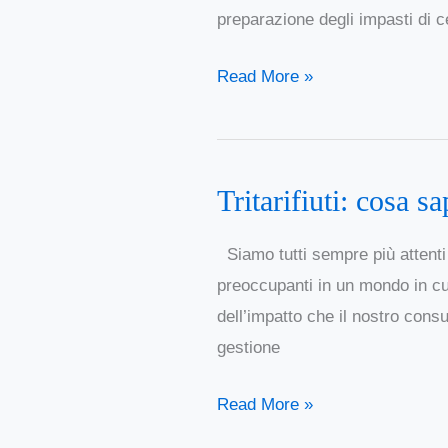
preparazione degli impasti di c
sapere
e
Read More »
come
fare
la
malta
Tritarifiuti: cosa s
Tritarifiuti:
cosa
Siamo tutti sempre più attenti
sapere
preoccupanti in un mondo in c
prima
dell’impatto che il nostro con
di
gestione
montare
un
Read More »
dissipatore
di