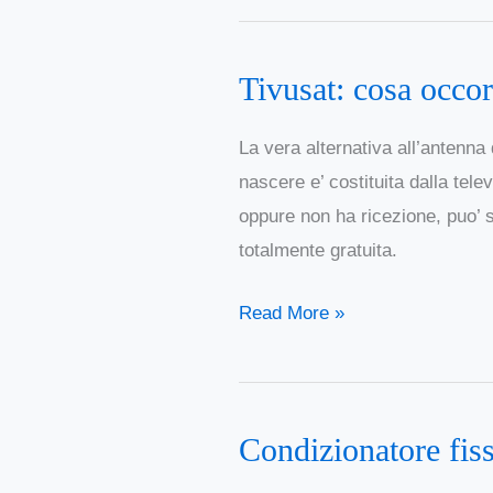
rifiuti
Tivusat: cosa occor
Tivusat:
cosa
La vera alternativa all’antenna
occorre
nascere e’ costituita dalla telev
sapere
oppure non ha ricezione, puo’ se
sulla
totalmente gratuita.
Televisione
Satellitare
Read More »
Digitale
Condizionatore fiss
Condizionatore
fisso