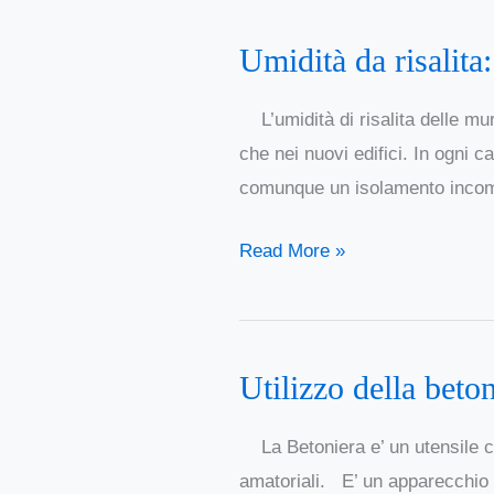
risalita
Umidità da risalita
Umidità
da
L’umidità di risalita delle mur
risalita:
che nei nuovi edifici. In ogni
come
comunque un isolamento incompl
eliminare
l’umidità
Read More »
definitivamente
Utilizzo della beto
Utilizzo
della
La Betoniera e’ un utensile ch
betoniera:
amatoriali. E’ un apparecchio 
cosa