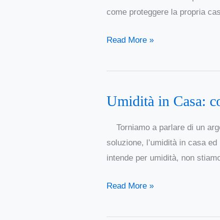
come proteggere la propria cas
proteggere
la
Read More »
propria
casa
Umidità in Casa: co
Umidità
in
Torniamo a parlare di un argo
Casa:
soluzione, l’umidità in casa ed 
cosa
intende per umidità, non stiamo
fare
contro
Read More »
l’umidità
di