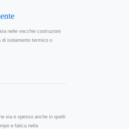
mente
sia nelle vecchie costruzioni
a di isolamento termico o
a
he sia e spesso anche in quelli
mpo e fatica nella