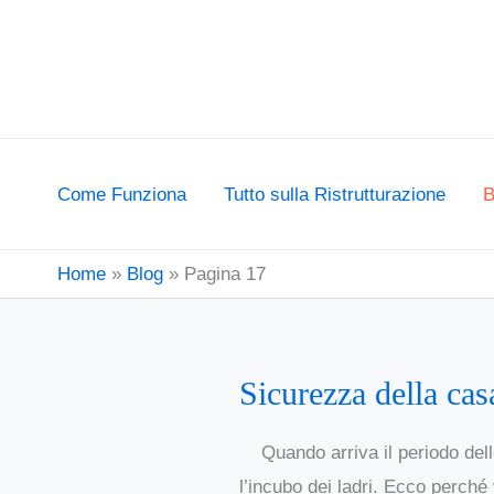
Vai
al
contenuto
Come Funziona
Tutto sulla Ristrutturazione
B
Home
Blog
Pagina 17
Sicurezza della cas
Sicurezza
della
Quando arriva il periodo delle
casa:
l’incubo dei ladri. Ecco perché
come