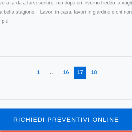
ra tarda a farsi sentire, ma dopo un inverno freddo la voglia
a bella stagione. Lavori in casa, lavori in giardino e chi no
 più
1
…
16
17
18
RICHIEDI PREVENTIVI ONLINE