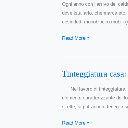
Ogni anno con l’arrivo del cald
o
dove istallarlo, che marca etc
portatile:
cosiddetti monoblocco mobili (c
quale
conviene
Read More »
scegliere
Tinteggiatura casa:
Tinteggiatura
casa:
Nel lavoro di tinteggiatura, s
come
elemento caratterizzante dei loc
scegliere
scelte, si potranno ottenere ris
il
colore
Read More »
giusto