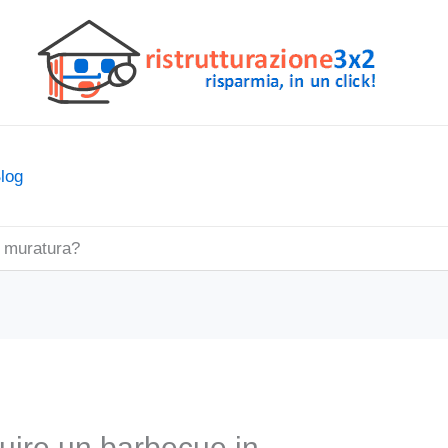
log
n muratura?
uire un barbecue in