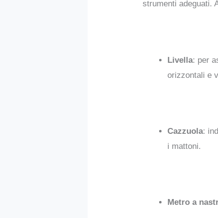
strumenti adeguati. 
Livella
: per a
orizzontali e v
Cazzuola
: in
i mattoni.
Metro a nast