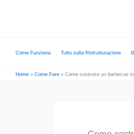
Vai
al
contenuto
Come Funziona
Tutto sulla Ristrutturazione
B
Home
Come Fare
Come costruire un barbecue i
Come costr