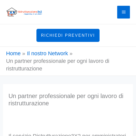
Vai
al
contenuto
RICHIEDI PREVENTIVI
Home
Il nostro Network
Un partner professionale per ogni lavoro di
ristrutturazione
Un partner professionale per ogni lavoro di
ristrutturazione
Il servizio Ristrutturazione3X2 per amministratori